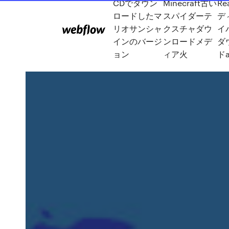
CDでダウン
Minecraft古い
Re
ロードしたマ
スパイダーテ
デ
リオサンシャ
クスチャダウ
イ
インのバージ
ンロードメデ
ダ
ョン
ィア火
ドa