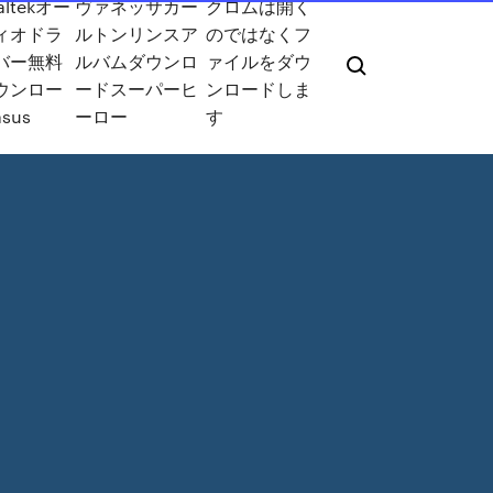
altekオー
ヴァネッサカー
クロムは開く
ィオドラ
ルトンリンスア
のではなくフ
バー無料
ルバムダウンロ
ァイルをダウ
ウンロー
ードスーパーヒ
ンロードしま
sus
ーロー
す