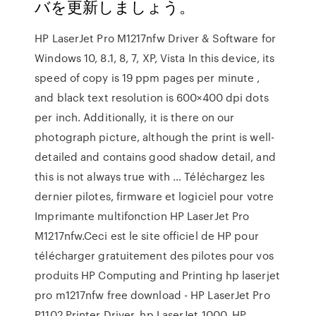
バを更新しましょう。
HP LaserJet Pro M1217nfw Driver & Software for
Windows 10, 8.1, 8, 7, XP, Vista In this device, its
speed of copy is 19 ppm pages per minute ,
and black text resolution is 600×400 dpi dots
per inch. Additionally, it is there on our
photograph picture, although the print is well-
detailed and contains good shadow detail, and
this is not always true with … Téléchargez les
dernier pilotes, firmware et logiciel pour votre
Imprimante multifonction HP LaserJet Pro
M1217nfw.Ceci est le site officiel de HP pour
télécharger gratuitement des pilotes pour vos
produits HP Computing and Printing hp laserjet
pro m1217nfw free download - HP LaserJet Pro
P1102 Printer Driver, hp LaserJet 1000, HP