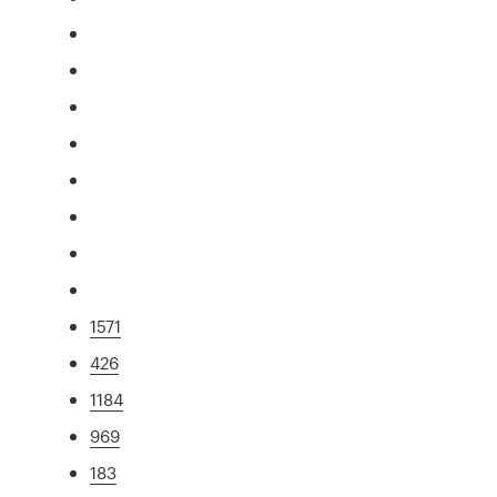
1571
426
1184
969
183