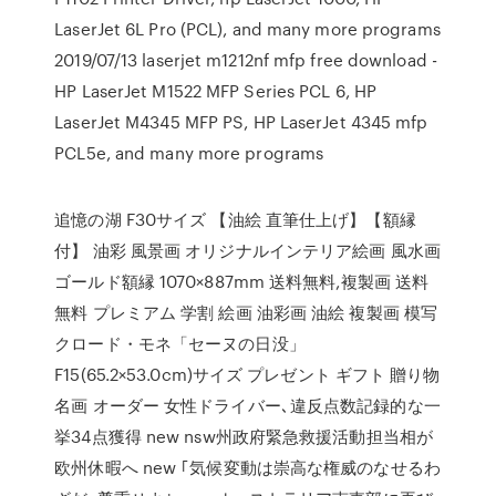
LaserJet 6L Pro (PCL), and many more programs
2019/07/13 laserjet m1212nf mfp free download -
HP LaserJet M1522 MFP Series PCL 6, HP
LaserJet M4345 MFP PS, HP LaserJet 4345 mfp
PCL5e, and many more programs
追憶の湖 F30サイズ 【油絵 直筆仕上げ】【額縁
付】 油彩 風景画 オリジナルインテリア絵画 風水画
ゴールド額縁 1070×887mm 送料無料,複製画 送料
無料 プレミアム 学割 絵画 油彩画 油絵 複製画 模写
クロード・モネ「セーヌの日没」
F15(65.2×53.0cm)サイズ プレゼント ギフト 贈り物
名画 オーダー 女性ドライバー､違反点数記録的な一
挙34点獲得 new nsw州政府緊急救援活動担当相が
欧州休暇へ new ｢気候変動は崇高な権威のなせるわ