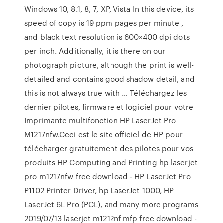
Windows 10, 8.1, 8, 7, XP, Vista In this device, its
speed of copy is 19 ppm pages per minute ,
and black text resolution is 600×400 dpi dots
per inch. Additionally, it is there on our
photograph picture, although the print is well-
detailed and contains good shadow detail, and
this is not always true with … Téléchargez les
dernier pilotes, firmware et logiciel pour votre
Imprimante multifonction HP LaserJet Pro
M1217nfw.Ceci est le site officiel de HP pour
télécharger gratuitement des pilotes pour vos
produits HP Computing and Printing hp laserjet
pro m1217nfw free download - HP LaserJet Pro
P1102 Printer Driver, hp LaserJet 1000, HP
LaserJet 6L Pro (PCL), and many more programs
2019/07/13 laserjet m1212nf mfp free download -