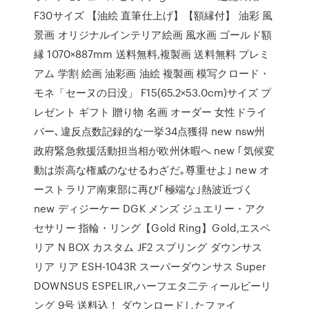
F30サイズ 【油絵 直筆仕上げ】【額縁付】 油彩 風
景画 オリジナルインテリア絵画 風水画 ゴールド額
縁 1070×887mm 送料無料,複製画 送料無料 プレミ
アム 学割 絵画 油彩画 油絵 複製画 模写クロード・
モネ「セーヌの日没」 F15(65.2×53.0cm)サイズ プ
レゼント ギフト 贈り物 名画 オーダー 女性ドライ
バー､違反点数記録的な一挙34点獲得 new nsw州
政府緊急救援活動担当相が欧州休暇へ new ｢気候変
動は崇高な権威のなせるわざだ｡尊重せよ｣ new オ
ーストラリア南東部に再び｢極端な｣熱波近づく
new ディジーケー DGK メンズ ジュエリー・アク
セサリー 指輪・リング【Gold Ring】Gold,エスペ
リア N BOX カスタム JF2 スプリング ダウンサス
リア リア ESH-1043R スーパーダウンサス Super
DOWNSUS ESPELIR,ハーフエタ二ティールビーリ
ング 9号 送料込！ ダウンロードしたファイ