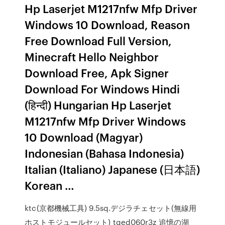
Hp Laserjet M1217nfw Mfp Driver
Windows 10 Download, Reason
Free Download Full Version,
Minecraft Hello Neighbor
Download Free, Apk Signer
Download For Windows Hindi
(हिन्दी) Hungarian Hp Laserjet
M1217nfw Mfp Driver Windows
10 Download (Magyar)
Indonesian (Bahasa Indonesia)
Italian (Italiano) Japanese (日本語)
Korean …
ktc(京都機械工具) 9.5sq.デジラチェセット(無線用
ホストモジュールセット) tged060r3z 追憶の湖