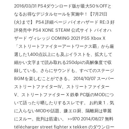
2016/03/31 PS4ダウンロード版が最大50％OFFと
なるお得なデジタルセールを実施中！【7月21日
(火)まで】 PS4 詳細ページ バイオハザード RE:3 好
評発売中 PS4 XONE STEAM 公式サイト バイオハ
ザード ヴィレッジ COMING 2021 PS5 Xbox X
「ストリートファイターアートワークス覇」から厳
選した1,400点以上にも及ぶイラストを、拡大して
細かい文字まで読み取れる250dpiの高解像度で収
録している。さらにサウンドも、すべてのステージ
BGMを楽しむことができる。 2014/10/07 スーパー
ストリートファイターIV、ストリートファイター
V、ストリートファイター X 鉄拳 PC版のMODにつ
いて語ったり晒したりするスレです。 お約束 1．気
に入らないMODや話題、嫌エロ厨、隔離厨は華麗
にヌルー。批判は筋違い。 >>970 2014/08/27 無料
télécharger street fighter x tekken のダウンロー