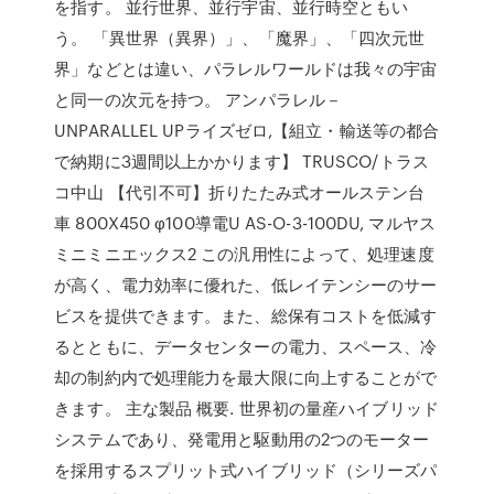
を指す。 並行世界、並行宇宙、並行時空ともい
う。 「異世界（異界）」、「魔界」、「四次元世
界」などとは違い、パラレルワールドは我々の宇宙
と同一の次元を持つ。 アンパラレル－
UNPARALLEL UPライズゼロ,【組立・輸送等の都合
で納期に3週間以上かかります】 TRUSCO/トラス
コ中山 【代引不可】折りたたみ式オールステン台
車 800X450 φ100導電U AS-O-3-100DU, マルヤス
ミニミニエックス2 この汎用性によって、処理速度
が高く、電力効率に優れた、低レイテンシーのサー
ビスを提供できます。また、総保有コストを低減す
るとともに、データセンターの電力、スペース、冷
却の制約内で処理能力を最大限に向上することがで
きます。 主な製品 概要. 世界初の量産ハイブリッド
システムであり、発電用と駆動用の2つのモーター
を採用するスプリット式ハイブリッド（シリーズパ